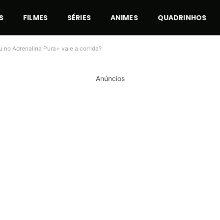
S
FILMES
SÉRIES
ANIMES
QUADRINHOS
u no Adrenalina Pura+ vale a corrida?
Anúncios