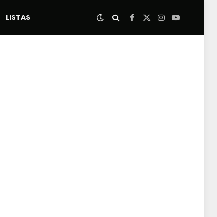
LISTAS
Facebook
X
Instagram
YouTube
(Twitter)