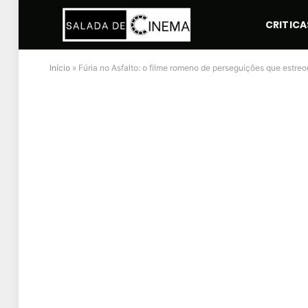
CRITICA
Início
»
Fúria no Asfalto: o filme romeno de perseguições que estreo