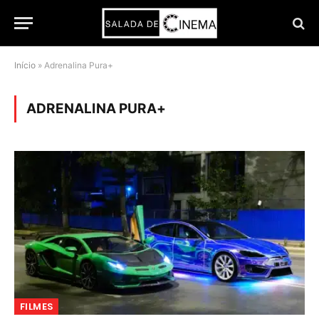
Início
»
Adrenalina Pura+
ADRENALINA PURA+
FILMES