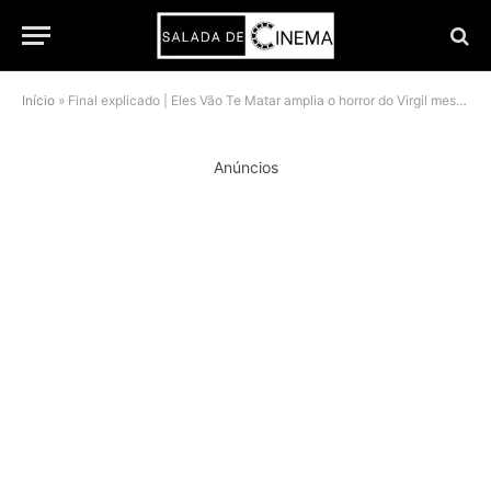
Início
»
Final explicado | Eles Vão Te Matar amplia o horror do Virgil mesmo com Asia viva
Anúncios