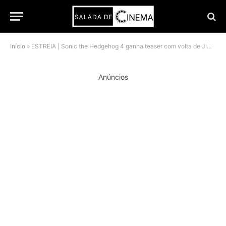
Início
»
ESTREIA | Sonic the Hedgehog 4 ganha teaser com volta de Jim Carrey e visual inédito de Metal Sonic
Anúncios