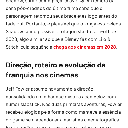
Shadow, surge como peça-chave. Quem lembra da
cena pós-créditos do último filme sabe que o
personagem retomou seus braceletes logo antes do
fade out. Portanto, é plausível que o longa estabeleça
Shadow como possível protagonista do spin-off de
2028, algo similar ao que a Disney faz com Lilo &
Stitch, cuja sequência
chega aos cinemas em 2028
.
Direção, roteiro e evolução da
franquia nos cinemas
Jeff Fowler assume novamente a direção,
consolidando um olhar que mistura ação veloz com
humor slapstick. Nas duas primeiras aventuras, Fowler
recebeu elogios pela forma como manteve a essência
do game sem abandonar a narrativa cinematográfica.
Essa coerência visual deve ganhar reforço com o