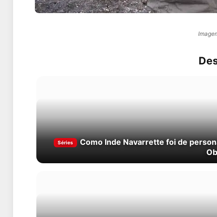
Imagem
Des
Como Inde Navarrette foi de perso
Séries
Ob