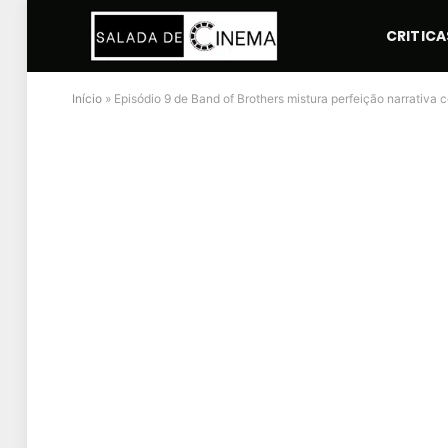
CRITICA
Início
»
Episódio 9 de Band of Brothers mistura perfeição narrativa 