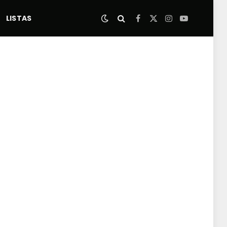
LISTAS
Facebook
X
Instagram
YouTube
(Twitter)