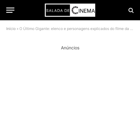
Início
»
O Último Gigante: elenco e personagens explicados do filme da Netflix
Anúncios