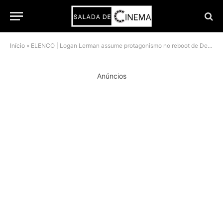
Início
»
ELENCO | Logan Lerman assume protagonismo no reboot de De Repente 30 da Netflix
Anúncios