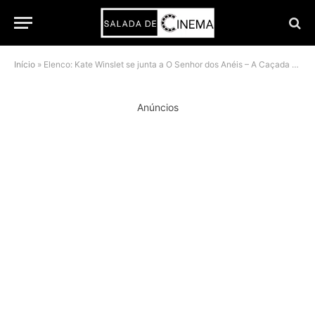
Início
»
Elenco: Kate Winslet se junta a O Senhor dos Anéis – A Caçada por Gollum; Elijah Wood e Ian McKellen retornam
Anúncios