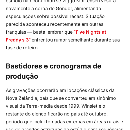
estúdio não confirmou se Viggo Mortensen vestirá
novamente a coroa de Gondor, alimentando
especulações sobre possível recast. Situação
parecida aconteceu recentemente em outras
franquias — basta lembrar que
“Five Nights at
Freddy’s 3”
enfrentou rumor semelhante durante sua
fase de roteiro.
Bastidores e cronograma de
produção
As gravações ocorrerão em locações clássicas da
Nova Zelândia, país que se converteu em sinônimo
visual da Terra-média desde 1999. Winslet e o
restante do elenco ficarão no país até outubro,
período que inclui tomadas externas em áreas rurais e
uso de grandes estruturas de estúdio para sequências