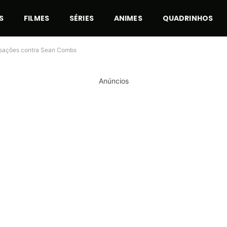
S
FILMES
SÉRIES
ANIMES
QUADRINHOS
cusações contra Sean Combs
Anúncios