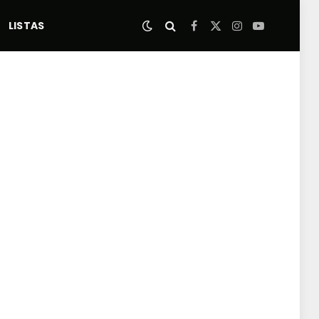
LISTAS
Facebook
X
Instagram
YouTube
(Twitter)