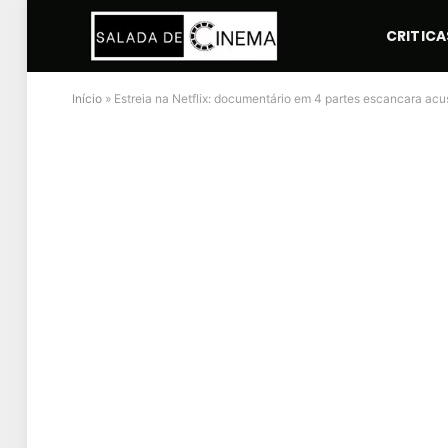
CRITICA
Início
»
Estreia na Netflix: documentário em 4 partes escancara a