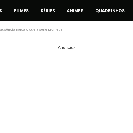
S
FILMES
SÉRIES
ANIMES
QUADRINHOS
 ausência muda o que a série prometia
Anúncios