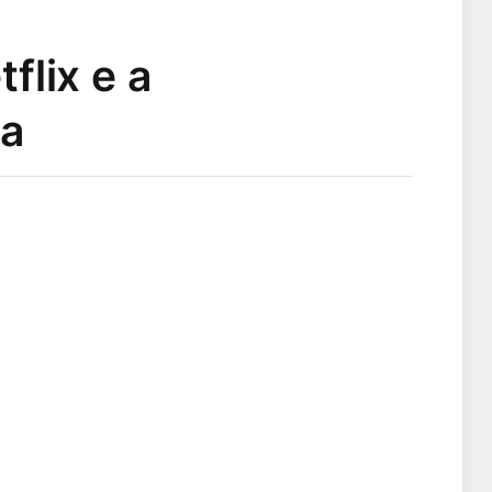
flix e a
ia