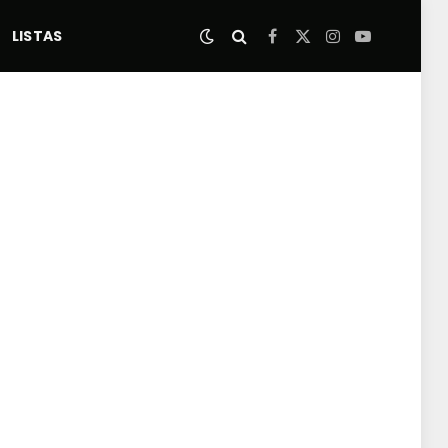
LISTAS
Facebook
X
Instagram
YouTube
(Twitter)