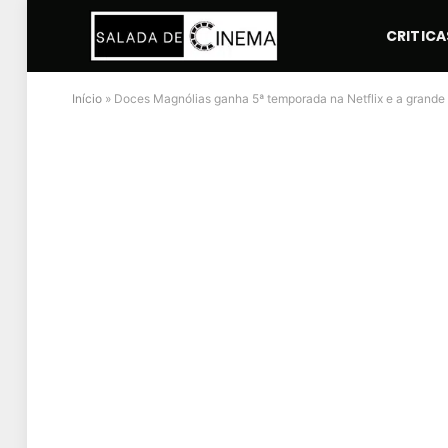
CRITICA
Início
»
Doces Magnólias ganha 5ª temporada na Netflix e a grande