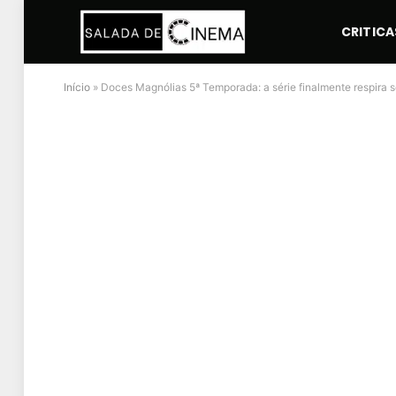
CRITICA
Início
»
Doces Magnólias 5ª Temporada: a série finalmente respira 