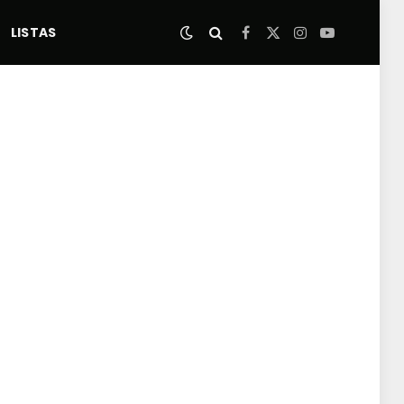
LISTAS
Facebook
X
Instagram
YouTube
(Twitter)