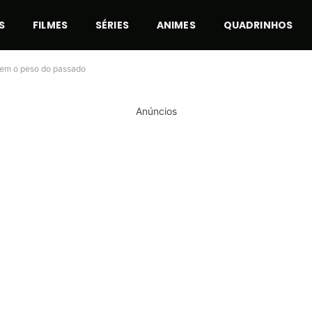
S
FILMES
SÉRIES
ANIMES
QUADRINHOS
sem o peso do passado
Anúncios