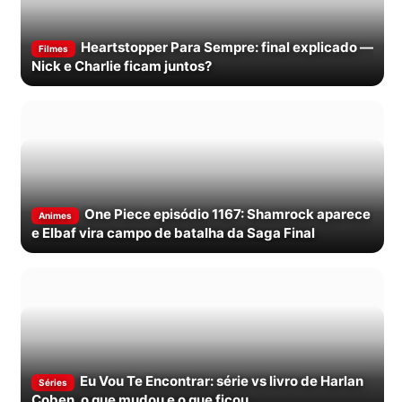
Heartstopper Para Sempre: final explicado —
Filmes
Nick e Charlie ficam juntos?
One Piece episódio 1167: Shamrock aparece
Animes
e Elbaf vira campo de batalha da Saga Final
Eu Vou Te Encontrar: série vs livro de Harlan
Séries
Coben, o que mudou e o que ficou