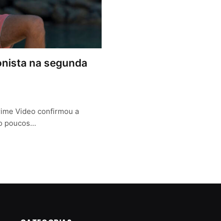
onista na segunda
rime Video confirmou a
do poucos…