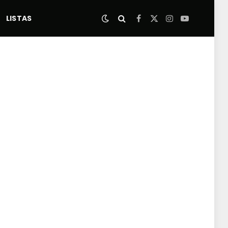
LISTAS
Facebook
X
Instagram
YouTube
(Twitter)