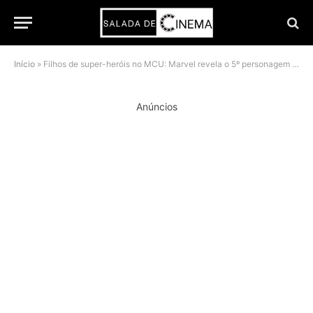
Início
»
Filhos de super-heróis no MCU: Marvel revela o 5º personagem com pais poderosos
Anúncios