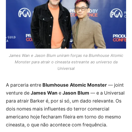
James Wan e Jason Blum uniram forças na Blumhouse Atomic
Monster para atrair o cineasta estreante ao universo da
Universal
A parceria entre
Blumhouse Atomic Monster
— joint
venture de
James Wan
e
Jason Blum
— e a Universal
para atrair Barker é, por si só, um dado relevante. Os
dois nomes mais influentes do terror comercial
americano hoje fecharam fileira em torno do mesmo
cineasta, o que não acontece com frequência.