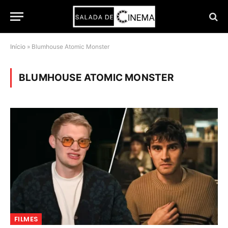
Início
»
Blumhouse Atomic Monster
BLUMHOUSE ATOMIC MONSTER
FILMES