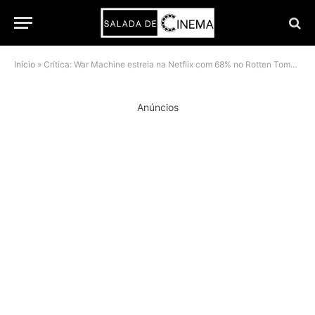
Início
»
Crítica: War Machine estreia na Netflix com 68% no Rotten Tomatoes e muita adrenalina
Anúncios