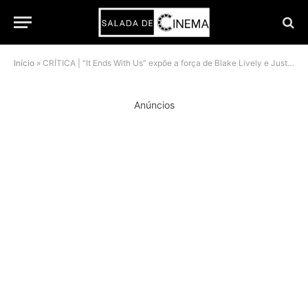
Início
»
CRÍTICA | “It Ends With Us” expõe a força de Blake Lively e Justin Baldoni, mas sequência permanece incerta
Anúncios