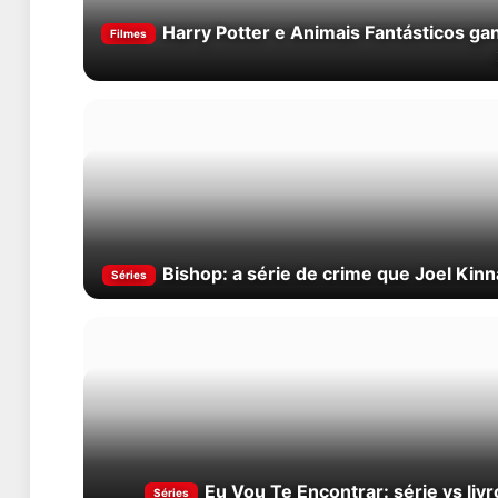
Harry Potter e Animais Fantásticos gan
Filmes
Bishop: a série de crime que Joel Ki
Séries
Eu Vou Te Encontrar: série vs liv
Séries