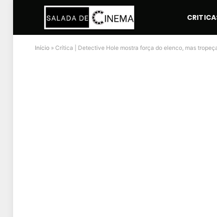
CRITICA
Início
»
Crítica | Detective Hole mostra força do elenco, mas tropeça 