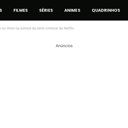
S
FILMES
SÉRIES
ANIMES
QUADRINHOS
no ritmo na estreia da série criminal da Netflix
Anúncios