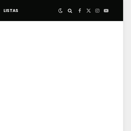
LISTAS
Facebook
X
Instagram
YouTube
(Twitter)