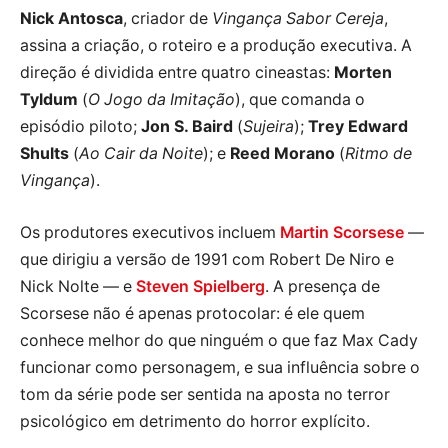
Nick Antosca
, criador de
Vingança Sabor Cereja
,
assina a criação, o roteiro e a produção executiva. A
direção é dividida entre quatro cineastas:
Morten
Tyldum
(
O Jogo da Imitação
), que comanda o
episódio piloto;
Jon S. Baird
(
Sujeira
);
Trey Edward
Shults
(
Ao Cair da Noite
); e
Reed Morano
(
Ritmo de
Vingança
).
Os produtores executivos incluem
Martin Scorsese
—
que dirigiu a versão de 1991 com Robert De Niro e
Nick Nolte — e
Steven Spielberg
. A presença de
Scorsese não é apenas protocolar: é ele quem
conhece melhor do que ninguém o que faz Max Cady
funcionar como personagem, e sua influência sobre o
tom da série pode ser sentida na aposta no terror
psicológico em detrimento do horror explícito.