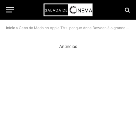
Início
»
Cabo do Medo no Apple TV+: por que Anna Bowden é o grande acerto moral da nova série
Anúncios