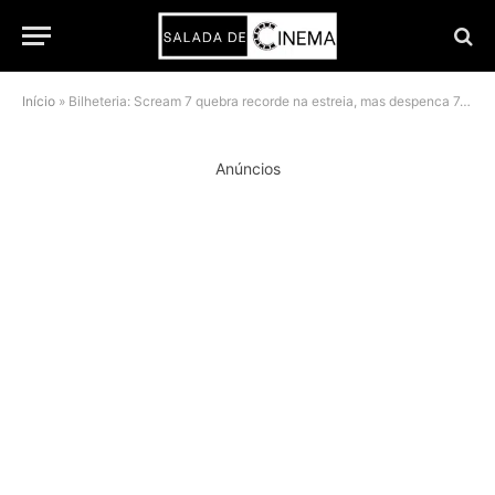
Início
»
Bilheteria: Scream 7 quebra recorde na estreia, mas despenca 74% no segundo fim de semana
Anúncios