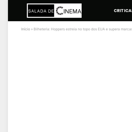
CRITICA
Início
»
Bilheteria: Hoppers estreia no topo dos EUA e supera marca