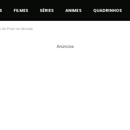
S
FILMES
SÉRIES
ANIMES
QUADRINHOS
s da Pixar na década
Anúncios