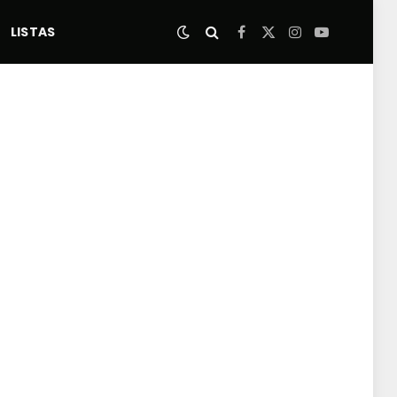
LISTAS
Facebook
X
Instagram
YouTube
(Twitter)