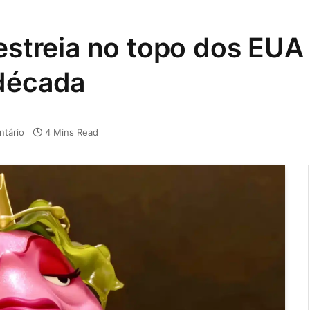
 estreia no topo dos EUA
 década
tário
4 Mins Read