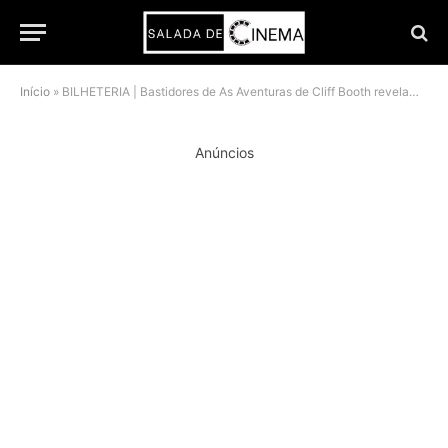
Início
»
BILHETERIA | Bastidores de As Aventuras de Cliff Booth revelam cachês milionários de Brad Pitt, Tarantino e Fincher
Anúncios