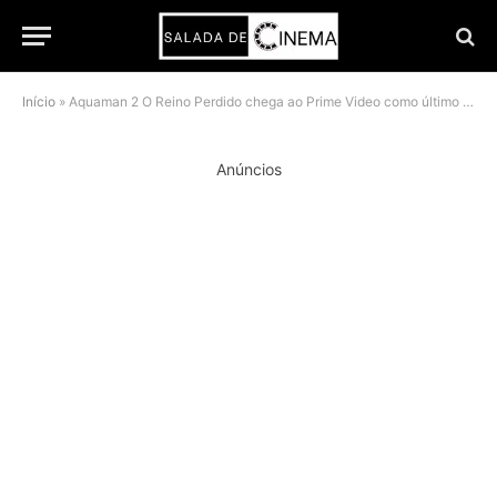
Início
»
Aquaman 2 O Reino Perdido chega ao Prime Video como último filme da DCEU
Anúncios