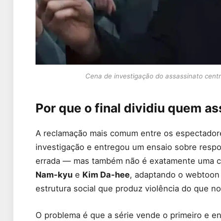
Cena de investigação do assassinato centr
Por que o final dividiu quem as
A reclamação mais comum entre os espectadore
investigação e entregou um ensaio sobre respo
errada — mas também não é exatamente uma crít
Nam-kyu
e
Kim Da-hee
, adaptando o webtoon 
estrutura social que produz violência do que 
O problema é que a série vende o primeiro e e