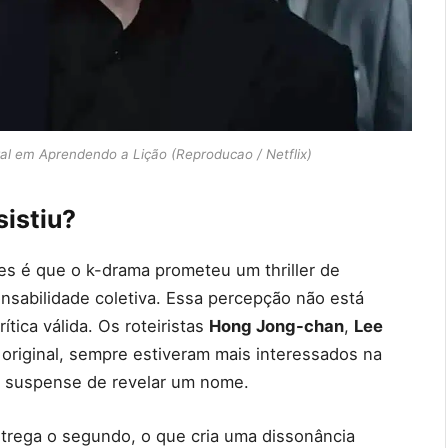
al em Aprendendo a Lição (Reproducao / Netflix)
sistiu?
s é que o k-drama prometeu um thriller de
nsabilidade coletiva. Essa percepção não está
ica válida. Os roteiristas
Hong Jong-chan
,
Lee
original, sempre estiveram mais interessados na
no suspense de revelar um nome.
ntrega o segundo, o que cria uma dissonância