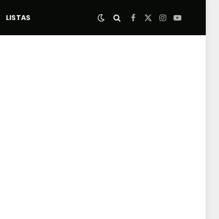
LISTAS
Facebook
X
Instagram
YouTube
(Twitter)