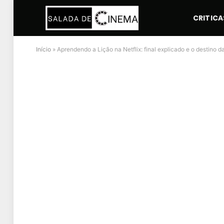
CRITICA
Início
»
Aprendendo a Lição na Netflix: final explicado e o destino 