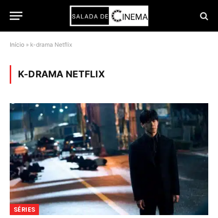
Início
»
k-drama Netflix
K-DRAMA NETFLIX
SÉRIES