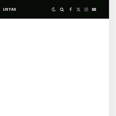
LISTAS
Facebook
X
Instagram
YouTube
(Twitter)