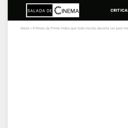
CRITICA
Início
»
9 filmes da Prime Video que todo mundo deveria ver pelo 