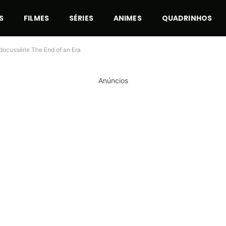
S
FILMES
SÉRIES
ANIMES
QUADRINHOS
docussérie The End of an Era
Anúncios