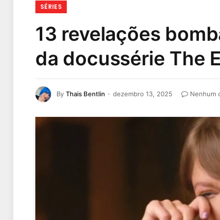
SÉRIES
13 revelações bombá
da docussérie The E
By
Thais Bentlin
dezembro 13, 2025
Nenhum c