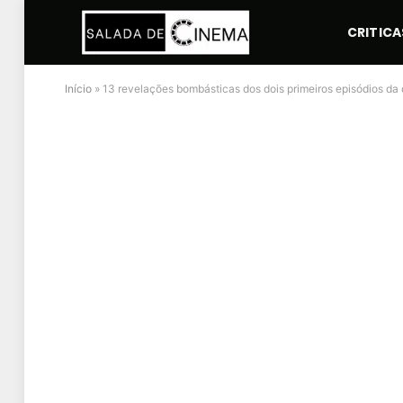
CRITICA
Início
»
13 revelações bombásticas dos dois primeiros episódios da 