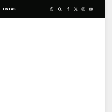
LISTAS
Facebook
X
Instagram
YouTube
(Twitter)