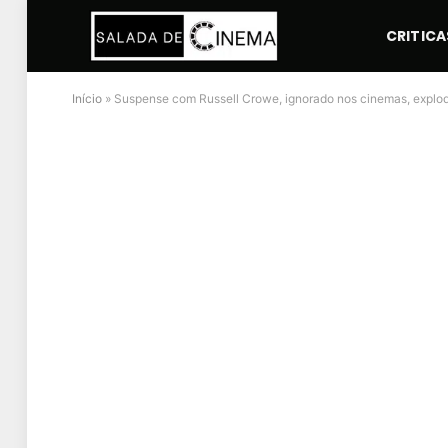
CRITICA
Início
»
Suspense com Russell Crowe, ignorado nos cinemas, explod