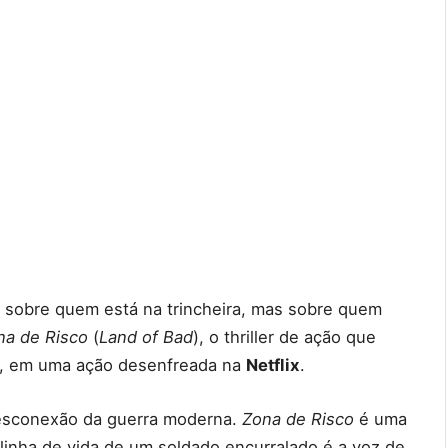
sobre quem está na trincheira, mas sobre quem
na de Risco
(
Land of Bad
), o thriller de ação que
s, em uma ação desenfreada na
Netflix
.
desconexão da guerra moderna.
Zona de Risco
é uma
linha de vida de um soldado encurralado é a voz de