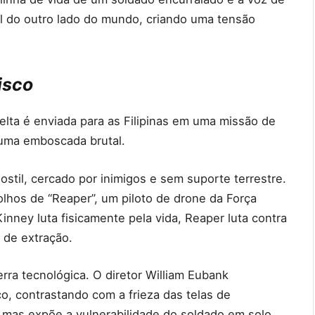
 do outro lado do mundo, criando uma tensão
isco
lta é enviada para as Filipinas em uma missão de
 uma emboscada brutal.
ostil, cercado por inimigos e sem suporte terrestre.
lhos de “Reaper”, um piloto de drone da Força
ney luta fisicamente pela vida, Reaper luta contra
 de extração.
rra tecnológica. O diretor William Eubank
co, contrastando com a frieza das telas de
 mas expõe a vulnerabilidade do soldado em solo,