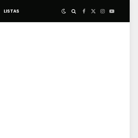
LISTAS
Facebook
X
Instagram
YouTube
(Twitter)