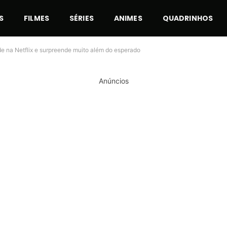
S
FILMES
SÉRIES
ANIMES
QUADRINHOS
e na Netflix e surpreende muito além do esperado
Anúncios