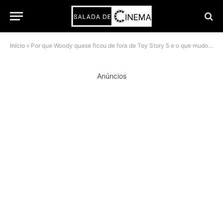
Início
»
Por que Woody quase ficou de fora de Toy Story 5 e o que mudou na decisão da Pixar
Anúncios