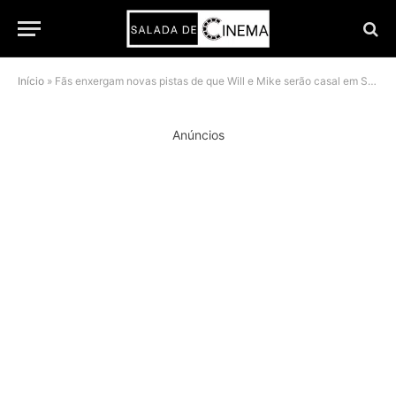
Início
»
Fãs enxergam novas pistas de que Will e Mike serão casal em Stranger Things 5
Anúncios