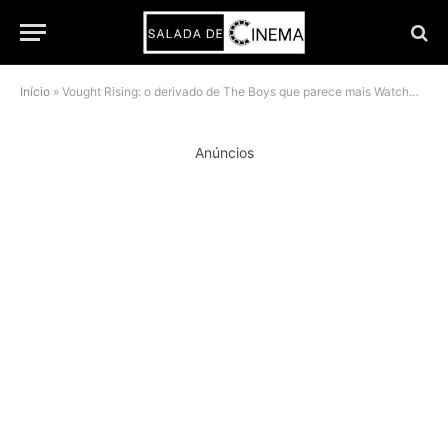
Início
»
Vought Rising: o derivado de The Boys que parece mais Watchmen do que a própria série
Anúncios