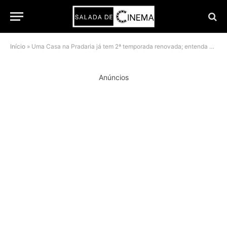
Início
»
Uma Casa na Pradaria já tem 2ª temporada renovada; entenda o que vem
Anúncios