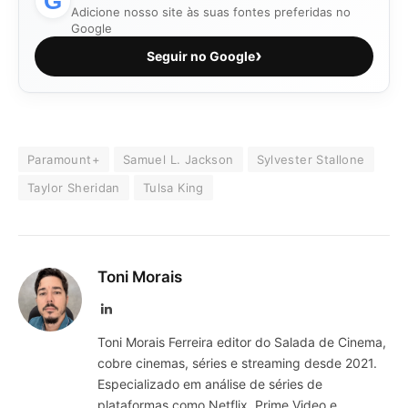
G
Adicione nosso site às suas fontes preferidas no
Google
›
Seguir no Google
Paramount+
Samuel L. Jackson
Sylvester Stallone
Taylor Sheridan
Tulsa King
Toni Morais
LinkedIn
Toni Morais Ferreira editor do Salada de Cinema,
cobre cinemas, séries e streaming desde 2021.
Especializado em análise de séries de
plataformas como Netflix, Prime Video e