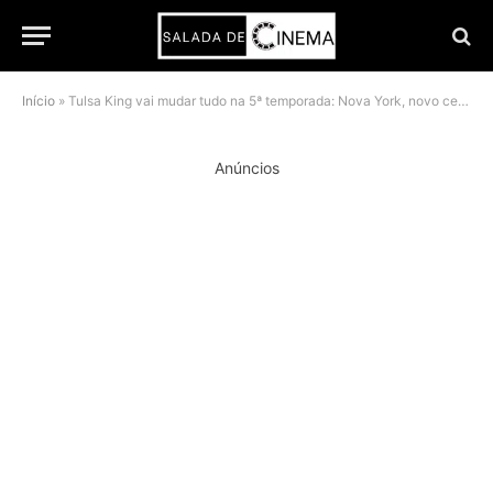
Início
»
Tulsa King vai mudar tudo na 5ª temporada: Nova York, novo cenário e spin-off de Samuel L. Jackson
Anúncios