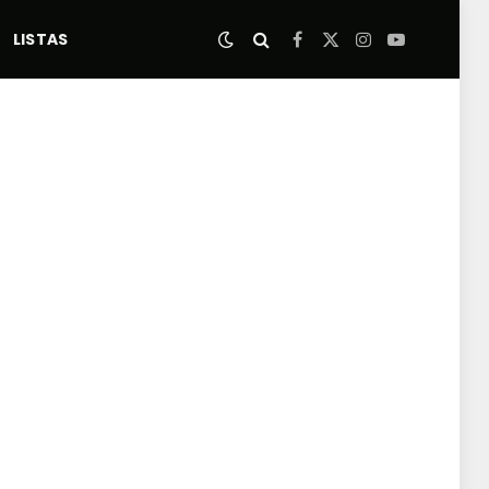
LISTAS
Facebook
X
Instagram
YouTube
(Twitter)