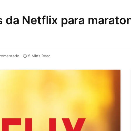
s da Netflix para marato
omentário
5 Mins Read