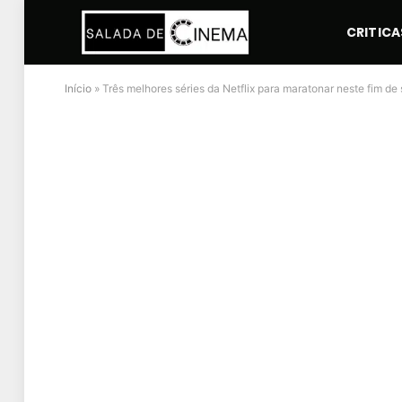
CRITICA
Início
»
Três melhores séries da Netflix para maratonar neste fim d