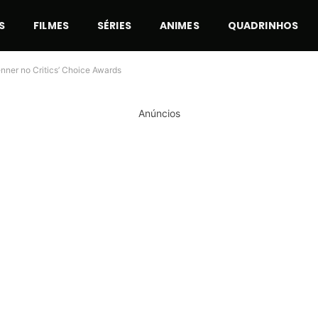
S
FILMES
SÉRIES
ANIMES
QUADRINHOS
nner no Critics’ Choice Awards
Anúncios