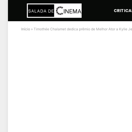
CRITICA
Início
»
Timothée Chalamet dedica prêmio de Melhor Ator a Kylie Je