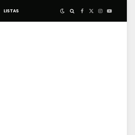
LISTAS
Facebook
X
Instagram
YouTube
(Twitter)