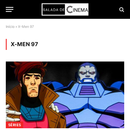
Início
»
X-Men 97
X-MEN 97
SÉRIES