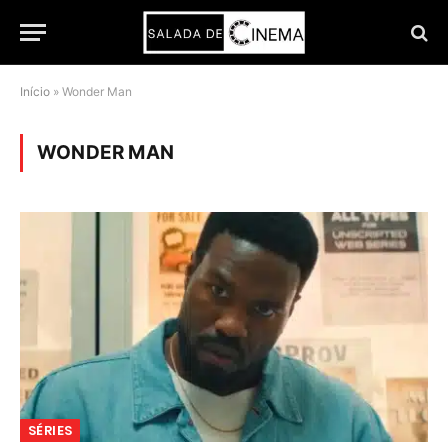
Início
»
Wonder Man
WONDER MAN
SÉRIES