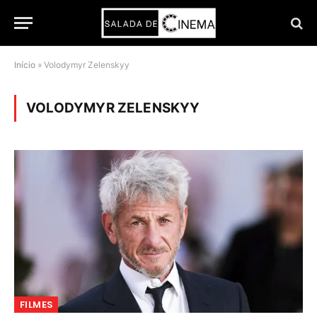
Início
»
Volodymyr Zelenskyy
VOLODYMYR ZELENSKYY
FILMES