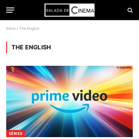
Início
»
The English
THE ENGLISH
SÉRIES