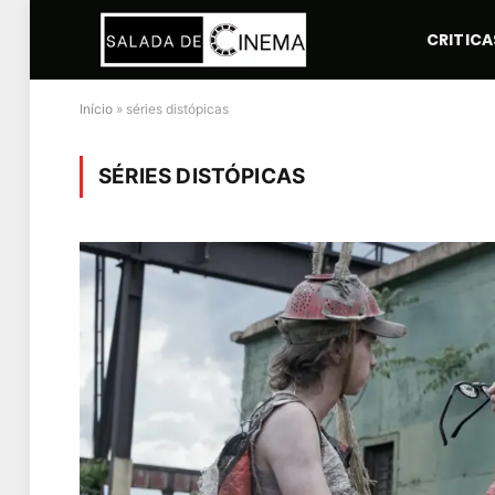
CRITICA
Início
»
séries distópicas
SÉRIES DISTÓPICAS