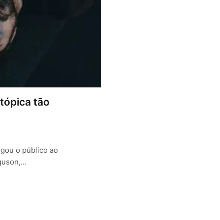
stópica tão
gou o público ao
rguson,…