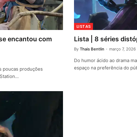
LISTAS
m se encantou com
Lista | 8 séries dis
By
Thais Bentlin
março 7, 2026
Do humor ácido ao drama mais
espaço na preferência do púb
as poucas produções
 Station…