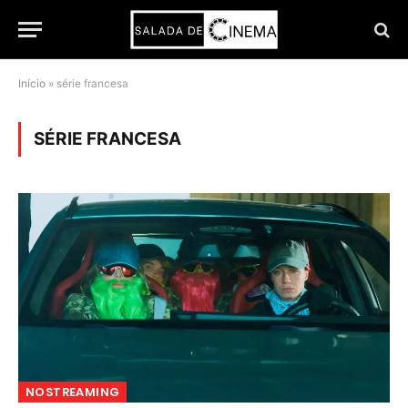
Início
»
série francesa
SÉRIE FRANCESA
NOSTREAMING