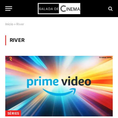
Início
»
River
RIVER
SÉRIES