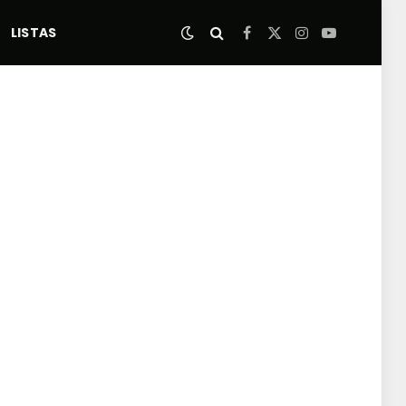
LISTAS
Facebook
X
Instagram
YouTube
(Twitter)