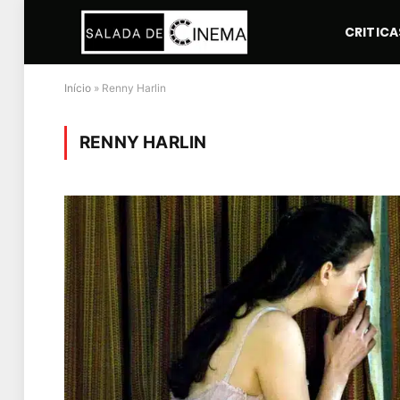
CRITICA
Início
»
Renny Harlin
RENNY HARLIN