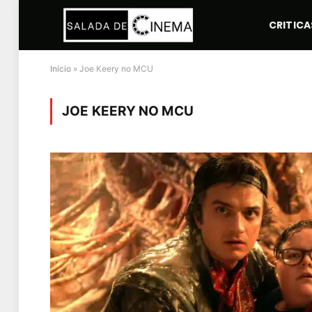
CRITICA
Início
»
Joe Keery no MCU
JOE KEERY NO MCU