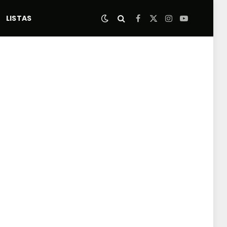
LISTAS
Facebook
X
Instagram
YouTube
(Twitter)