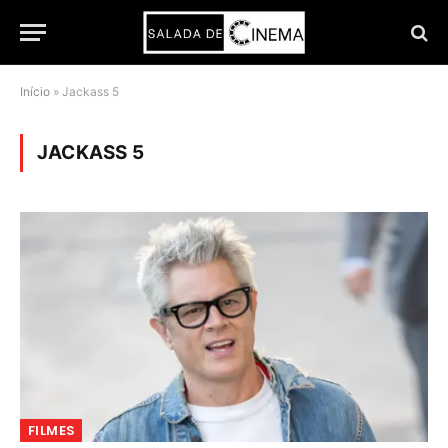
Início
»
Jackass 5
JACKASS 5
FILMES