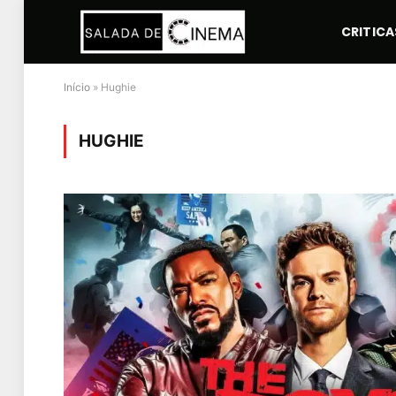
CRITICA
Início
»
Hughie
HUGHIE