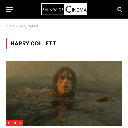
Início
»
Harry Collett
HARRY COLLETT
SÉRIES