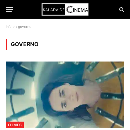
Início
»
governo
GOVERNO
FILMES